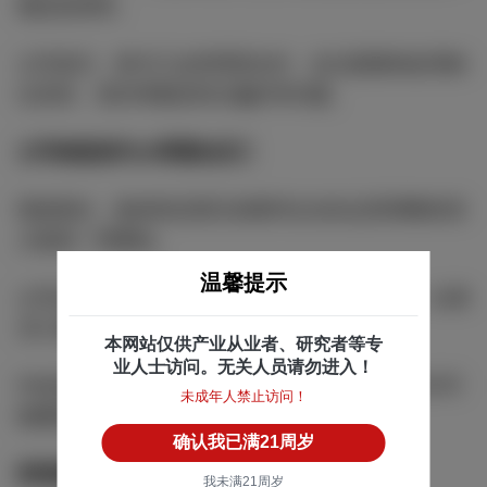
规定的排班。
公司表示，将与工会管理层合作，在过渡期间处理岗
位安排、资历考量及班次偏好等问题。
公司称提前约10周通知员工
报道指出，集体协议第五条要求企业在运营调整前至
少提前一周通知。
温馨提示
公司在信中表示，此次提供了约10周通知时间，以便
员工做好准备。
本网站仅供产业从业者、研究者等专
业人士访问。无关人员请勿进入！
PMI还在信中表示，如果未来市场需求需要，公司可
未成年人禁止访问！
能重新将Flagship部门调整回24/7排班。
确认我已满21周岁
财报揭示库存压力
我未满21周岁