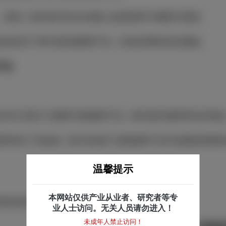
《税法》相关语言无论从表面上还是适用于本案时均违宪。
这些尼古丁袋不是应税烟草产品，但未处理相关宪法挑战。
产品
定VELO尼古丁袋属于应税烟草产品，因为其由“烟草替代品”制成
物质和尼古丁混合物，取代并发挥了袋装烟草产品中应税粉碎烟草
温馨提示
本网站仅供产业从业者、研究者等专
法合宪性及其适用合宪性的挑战发回上诉法院处理。
业人士访问。无关人员请勿进入！
未成年人禁止访问！