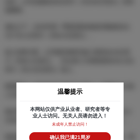
此外，公司还缴纳285亿塔卡（约2340万美元）所得
税费用。
相比之下，2025年第一季度其附加税及增值税支出
为7733.1亿塔卡（约63.5亿美元）。
收入结构方面，公司国内销售毛收入降至8416亿塔
卡（约69.1亿美元），并从第三方销售获得246.22亿
塔卡（约2.02亿美元）收入。
财报显示，公司未产生成品出口收入，但烟叶出口收
温馨提示
入为59.13亿塔卡（约4850万美元）。
本网站仅供产业从业者、研究者等专
税后净收入则由2025年同期的1864亿塔卡（约15.3
业人士访问。无关人员请勿进入！
亿美元）下降至1432.78亿塔卡（约11.8亿美元）。
未成年人禁止访问！
报道指出，孟加拉国烟草行业当前正面临高通胀、税
确认我已满21周岁