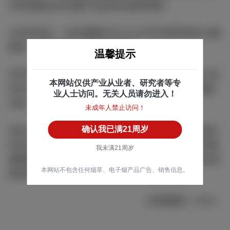
示其美国以外无烟产品业务仍保持增长。
公司还表示，全年预测中已计入中东冲突带来的小幅
影响，但预计不会形成长期冲击。
温馨提示
尽管下调全年利润预期，PMI股价在业绩发布后上涨
本网站仅供产业从业者、研究者等专
约6%。报道称，这主要受到国际无烟业务表现强劲
业人士访问。无关人员请勿进入！
以及一季度业绩好于预期推动。
未成年人禁止访问！
确认我已满21周岁
业内人士认为，PMI此次调整反映出尼古丁袋市场正
在进入更激烈竞争阶段：一方面，Zyn仍是公司无烟
我未满21周岁
战略核心；另一方面，FDA审批节奏、竞品定价以及
本网站不包含任何烟草、电子烟产品广告、销售信息。
渠道库存变化正在影响其美国市场增长路径。
（封面图源：ZYN）