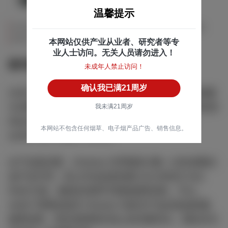
温馨提示
OSTRO 烟弹参数：2ML 容量、铬陶瓷芯、2% 尼古丁｜图源：
ASDF官网
本网站仅供产业从业者、研究者等专
业人士访问。无关人员请勿进入！
前代或同类产品对比
未成年人禁止访问！
确认我已满21周岁
ASDF 早期以 Vapetape 系列的复古卡带视觉风格建
立品牌识别度。公开资料还显示，该品牌产品线包括
我未满21周岁
disposable、prefilled、closed pod、open pod
本网站不包含任何烟草、电子烟产品广告、销售信息。
system 及 e-liquid 等类别。
从产品形态看，Chroma 与早期高口数一次性或预注
油产品不同，其公开信息更强调 2ml 封闭式 Pod、
RGB 灯效、触觉反馈和可更换烟弹结构。不过，
ASDF 官网未提供 Chroma 与前代产品在电池容量、
烟弹结构、售价或销售区域上的完整对比，因此本文