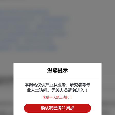
则 2026年10月起全面生效
烟及烟油税率拟升20%，与传统卷烟持平
5%综合税 并强化进口、销售及使用监管
袋列入征税范围 首年税率为每克6.5欧分
税票制度，2026年10月生效
上调烟草税，重点转向打击非法卷烟
温馨提示
或针对本文发表评论。
两个至上 2Firsts CEO
赵童（Alan Zhao）
。
本网站仅供产业从业者、研究者等专
业人士访问。无关人员请勿进入！
未成年人禁止访问！
等相关内容。文中涉及的品牌与产品，仅为客观描述之目的，不构成对任何品牌或产品
确认我已满21周岁
热烟草、尼古丁袋）具有显著健康风险。使用者须遵守其所在辖区的相关法律法规。