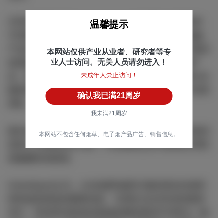
尽管流程看似复杂，Greenbaum表示整个过程耗时
温馨提示
不到两分钟。“年龄验证技术对于防止未成年人接触
产品至关重要，但我们也意识到，如果流程过于繁琐
本网站仅供产业从业者、研究者等专
业人士访问。无关人员请勿进入！
或体验不佳，成年吸烟者可能不会选择转向合规产
未成年人禁止访问！
品，而是转向充斥市场的非法替代品。因此，我们在
确保安全与合规的同时，也强调产品对成年用户的易
确认我已满21周岁
用性。”
我未满21周岁
据Glas介绍，在测试过程中，无论是未成年测试者还
本网站不包含任何烟草、电子烟产品广告、销售信息。
是第三方网络安全专家，均未能绕过其年龄验证系统
或破解防伪机制。
Greenbaum认为，G2在烟草减害方面的潜在价值同
样构成其获批的重要依据。“在我们2025年的转换研
究中，所有受试群体的卷烟依赖程度和平均呼出一氧