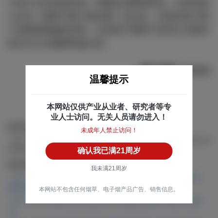
VApril 2026还将发布一项新的消费者研究，内容包括
公众对《烟草与电子烟法案》的认知、对潜在电子烟
产品限制措施的态度，以及电子烟用户是否认为政府
真正从公共健康利益出发。
图片来源：UKVIA
温馨提示
本网站仅供产业从业者、研究者等专
业人士访问。无关人员请勿进入！
参考文献：
未成年人禁止访问！
【1】 World’s largest vape awareness campaign returns at
pivotal moment for smokers and vapers
确认我已满21周岁
相关阅读：
我未满21周岁
【1】 UKVIA发布新倡议 敦促公众举报向青少年出售电子
烟商家
本网站不包含任何烟草、电子烟产品广告、销售信息。
【2】 UKVIA推出线上信息中心 将提供准确可靠电子烟信
息