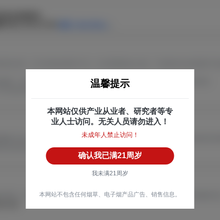
或针对本文发表评论。
两个至上 2Firsts CEO
赵童（Alan Zhao）
。
策等相关内容。文中涉及的品牌与产品，仅为客观描述之目的，不构成对任何品牌或产
加热烟草、尼古丁袋）具有显著健康风险。使用者须遵守其所在辖区的相关法律法规。
温馨提示
于内容中的任何错误或不准确之处，2Firsts不承担直接或间接责任。
本网站仅供产业从业者、研究者等专
业人士访问。无关人员请勿进入！
未成年人禁止访问！
已明确标注出处。其版权及使用权归2Firsts或原始版权所有方所有。任何个人或机构未
依法追究法律责任。
确认我已满21周岁
我未满21周岁
本网站不包含任何烟草、电子烟产品广告、销售信息。
提升效率。但由于技术限制，可能存在误差。建议读者参考原始来源以获取更准确的信
sts.com