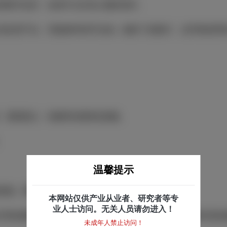
成“数字玩具”。标准不允许加入额外组件。
混合型产品，“想抽的时候可以抽，抽烦了还能玩”，这导致使用
、蛋糕甜点、动物和动画角色形象。
。
温馨提示
卷烟。黑框警示语面积不得低于包装正面的三分之一。
本网站仅供产业从业者、研究者等专
业人士访问。无关人员请勿进入！
会导致成瘾”；对于不含尼古丁烟油，警示语为“本产品可能对您的
未成年人禁止访问！