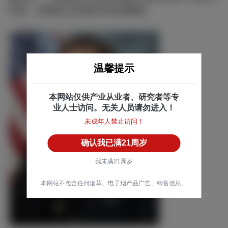
市场，尤其防止其流向年轻消费者。
温馨提示
本网站仅供产业从业者、研究者等专
业人士访问。无关人员请勿进入！
未成年人禁止访问！
确认我已满21周岁
我未满21周岁
本网站不包含任何烟草、电子烟产品广告、销售信息。