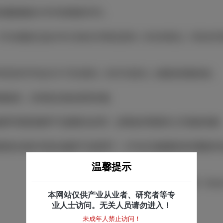
持股数量较今年年初增加约3%。
T&G股价已由今年1月的14万韩元区间（约102美元）升至18
年至2027年总计3.7万亿韩元（约27亿美元）的股东回报目标。
报政策，并承诺注销全部库存股。
热烟草等新型烟草产品国际化布局，以降低对韩国本土市场的依赖
渐转向海外市场与减害产品背景下，KT&G正被国际资本重新评
温馨提示
（封面图源：Korea
本网站仅供产业从业者、研究者等专
业人士访问。无关人员请勿进入！
未成年人禁止访问！