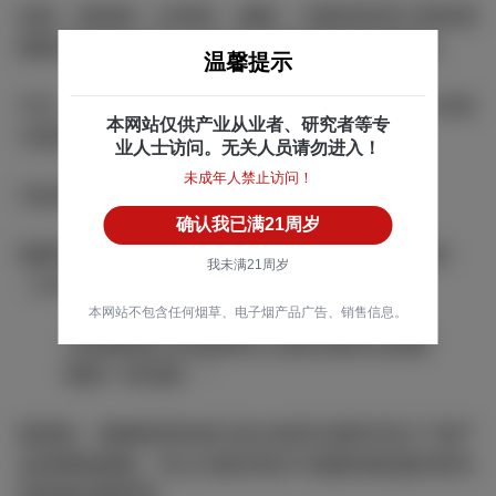
此前，奥地利、比利时、德国、卢森堡及荷兰等欧洲
国家已陆续对尼古丁袋产品实施禁售或严格限制。
温馨提示
不过，多数国家主要限制销售层面，并未对个人持有
本网站仅供产业从业者、研究者等专
与使用实施刑事处罚。
业人士访问。无关人员请勿进入！
未成年人禁止访问！
与此同时，法国禁令也引发瑞典方面强烈反应。
确认我已满21周岁
瑞典贸易部长Benjamin Dousa在接受《金融时报》
我未满21周岁
（Financial Times）采访时表示：
本网站不包含任何烟草、电子烟产品广告、销售信息。
“这就像我们在瑞典禁止法国法棍和法国葡
萄酒一样荒谬。”
报道称，瑞典政府此前已多次批评法国对尼古丁袋产
品的限制措施，并认为相关禁令可能影响欧盟内部市