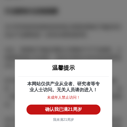
行业影响与后续观察
北卡罗来纳州的新政策体现出美国州级电子烟监管正
在从产品限制进一步转向销售端管理。
过去，美国电子烟监管重点主要集中于产品授权、口
味限制和青少年保护，而近年来部分州开始加强零售
许可、销售税和年龄验证机制。
温馨提示
对于电子烟零售商而言，新规可能增加固定运营成
本网站仅供产业从业者、研究者等专
本，包括税费、合规系统和员工培训成本。同时，统
业人士访问。无关人员请勿进入！
一年龄验证要求也可能改变部分小型零售商的经营模
未成年人禁止访问！
式。
确认我已满21周岁
从行业角度看，北卡案例显示，美国电子烟市场正在
我未满21周岁