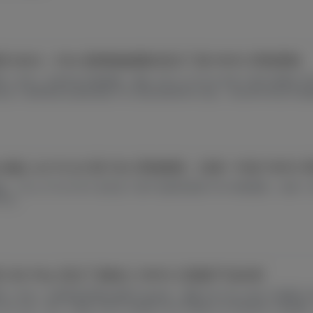
S 获得 MGO：FDA 新闻稿披露的尼古丁袋 PMTA 审查逻辑
A）已发布正式新闻稿，确认 6 款 on! PLUS 尼古丁袋产品通过 PMTA 审查并
尼古丁袋审查试点项目框架下以“创纪录的时间”完成，并在科学评估中强
仅适用于特定产品，且并不意味着产品“安全”或获得 FDA “批准”。
a 确认 on! PLUS 获 FDA 营销授权，结束一年多 PMTA
 日确认，其 on! PLUS 有 6 款尼古丁袋产品获得美国 FDA 营销授权
节点。
 ON! Plus 尼古丁袋纳入 PMTA 已授权产品名单
DA）已更新其官网已授权产品名单，披露 ON! Plus 尼古丁袋通过 PMTA 审查
成为继 ZYN 之后，第二个通过 PMTA 并获得 FDA 市场准入许可的尼古