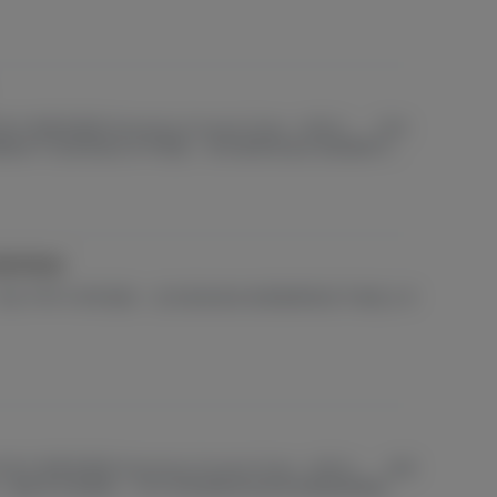
获得 Marketing Granted Order（MGO）。 FDA
调相关产品有害成分水平较低、部分致癌性成分未检测到可测
 审评等待
，结束一年多 PMTA 审评进程，也为其此前在未获授权情况下推进上市
并获得 Marketing Granted Order（MGO）。 这意
丁袋品牌。截至本文发稿前，FDA 尚未就该决定发布单独的新闻稿。