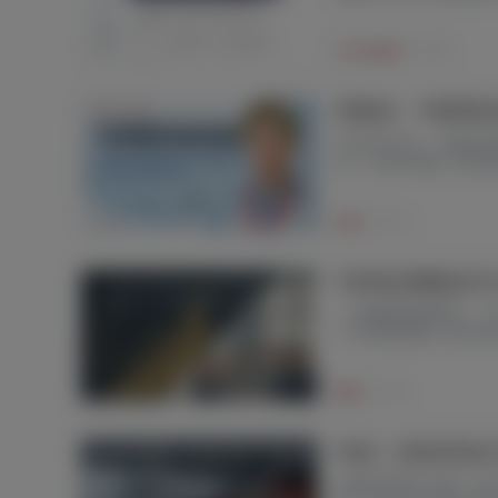
12-19
大公司追踪
郭晓渔：不断累积
2025年10月，中国
这一“反弹”掩盖了更深
途及中国端待出库产品
临近，低价库存开始向
12-14
原创
华府政策圈媒体关注
《华盛顿观察家报》 在 
了中美海关数十亿美元
供应链。 监管升级已
12-11
数据
特稿｜美国清场非法
合规红利终于兑现：BAT