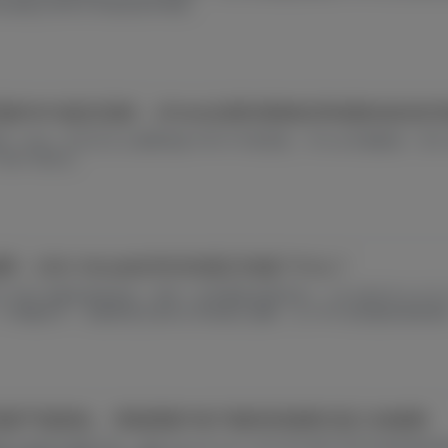
存反噬之间争分夺秒的资本博弈。
端PMTA提交流程，2Firsts合规专家称此举或推动灰色
（FDA）近日正式上线网页版 PMTA 申请系统，2Firsts专家解读
转白”转折点。
牌：CEO Olczak在华尔街真正传递了什么？
PMI 无烟未来的宣言，而非一次常规的业绩交流——在 2025 年 12 
 释放出一个明确信号：无烟转型已成为公司的核心战略。从 ZYN 在美国的强劲
e’s 美国产线落地，“美国灌装”电子烟供应链模式进入加速期