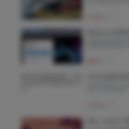
是一场在监管清场与库
12-09
大公司追踪
美国FDA上线网页
美国食品药品监督管理局
的美国电子烟市场进入“
12-04
美国监管
PMI 的无烟转型底
他的表述更像是一份关于 
Jacek Olczak
12-03
大公司追踪
特稿｜Charli