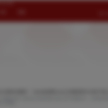
国内社交媒体。
中国
国际
台更新后撤回”：Glas或成继Juul之后最新获FDA电子
显示，FDA网站出现一份尚未正式发布的电子烟上市许可更新文件，与市场传
出公开确认。