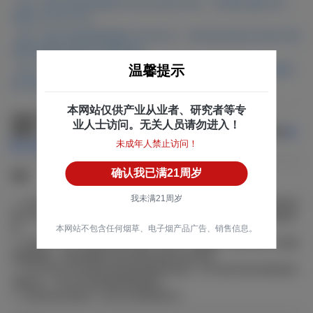
【3】 澳大利亚南澳州打击非法电子烟：100家店被关停，
查获14万支产品
【4】 澳大利亚新南威尔士州立法：房东若包庇非法电子烟
销售将面临监禁与高额罚款
温馨提示
【5】 澳大利亚塔州拟2026年立法打击非法电子烟 将赋权
执法部门关店权力
本网站仅供产业从业者、研究者等专
欢迎向 2Firsts 提供相关线索、投稿、联系访谈或针对本文发表评论。
业人士访问。无关人员请勿进入！
请联系：info@2firsts.com，或在 LinkedIn 上联系两个至上 2Firsts CEO
赵
未成年人禁止访问！
童（Alan Zhao）
。
确认我已满21周岁
声明
我未满21周岁
1.
本文仅供专业研究用途，聚焦行业、技术与政策等相关内容。文中涉及的品
牌与产品，仅为客观描述之目的，不构成对任何品牌或产品的认可、推荐或宣
本网站不包含任何烟草、电子烟产品广告、销售信息。
传。
2.
含尼古丁产品（包括但不限于卷烟、电子烟、加热烟草、尼古丁袋）具有显
著健康风险。使用者须遵守其所在辖区的相关法律法规。
3.
本文不应作为任何投资决策或相关建议的依据。对于内容中的任何错误或不
准确之处，2Firsts不承担直接或间接责任。
4.
未达到法定年龄的个人禁止访问或阅读本文。