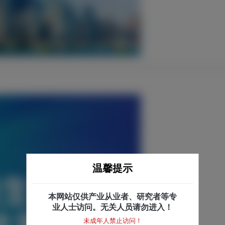
温馨提示
本网站仅供产业从业者、研究者等专
业人士访问。无关人员请勿进入！
未成年人禁止访问！