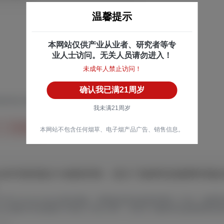
温馨提示
本网站仅供产业从业者、研究者等专
业人士访问。无关人员请勿进入！
未成年人禁止访问！
确认我已满21周岁
nces settlement of JUUL youth vaping suit
我未满21周岁
#北美洲
本网站不包含任何烟草、电子烟产品广告、销售信息。
DA科学家质疑ZYN授权审查：尼古丁袋材料及微塑料风险
T与The Examination联合报道，美国食品药品监督管理局（FDA）前毒理学家
panen质疑FDA在授权ZYN尼古丁袋上市时，未充分了解和评估袋体材料及
。FDA回应称，其审查未发现这些产品的成分或材料存在新的或额外安全
7-16