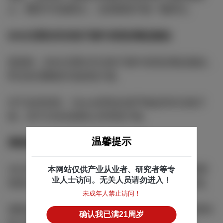
止，哪些不应被禁止，这类限制不能一概而论。
BNN主要在非法电子烟中发现含毒品烟油
报道称，BNN主要在非法电子烟中发现含毒品烟油，
即没有消费税印花的电子烟。
对于这些发现，Taruna同意必须严格监管非法电子
烟，但不主张全面禁止所有电子烟。
温馨提示
调查显示11.9%成年受访者曾使用电子烟
2021年，印尼卫生部和世界卫生组织开展的一项调
本网站仅供产业从业者、研究者等专
业人士访问。无关人员请勿进入！
查显示，印尼成年受访者中有11.9%曾使用电子烟。
未成年人禁止访问！
调查还显示，在每日使用电子烟且使用时间超过两年
确认我已满21周岁