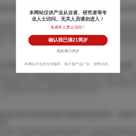
纪录查获27.7万支非法电子烟，执法视频现“AL FAKHE
本网站仅供产业从业者、研究者等专
业人士访问。无关人员请勿进入！
品和消费品安全管理局（NVWA）在鹿特丹附近查获逾277,000支非法电
未成年人禁止访问！
支和鹿特丹另查获近150,000盒尼古丁袋。NVWA称，这是其迄今发现的
尼古丁袋查获案件。NVWA发布的执法现场视频显示，仓库内部分纸箱外侧
确认我已满21周岁
FAKHER / الفاخر”字样；不过，NVWA官方通报未点名涉案产品品牌、制造
7-10
我未满21周岁
本网站不包含任何烟草、电子烟产品广告、销售信息。
电子烟监管升级：从禁令提案延伸至地方执法和社会监督
在进一步收紧对电子烟及新型烟草产品的监管。越南卫生部提出修改《烟
计划禁止电子烟、加热烟草及其他新型烟草产品的生产、交易、运输、储
赞助和使用。与此同时，河内市政府已启动针对电子烟非法销售和运输行
，显示越南监管正在从法律制定延伸至地方执法层面。
7-08
首尔近半电子烟自动售卖机可被伪造身份证绕过，未成年
关注
尔市检查339台电子烟零售场所烟草自动售卖机，发现168台可使用伪造
占49.5%，显示在电子烟被纳入烟草监管后，无人零售终端和成人认证系